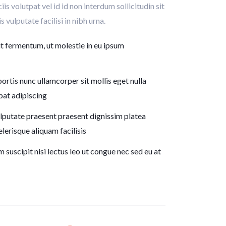
s volutpat vel id id non interdum sollicitudin sit
s vulputate facilisi in nibh urna.
ut fermentum, ut molestie in eu ipsum
bortis nunc ullamcorper sit mollis eget nulla
tpat adipiscing
lputate praesent praesent dignissim platea
lerisque aliquam facilisis
 suscipit nisi lectus leo ut congue nec sed eu at