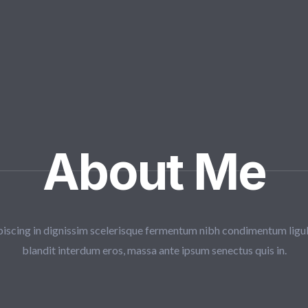
About Me
piscing in dignissim scelerisque fermentum nibh condimentum ligu
blandit interdum eros, massa ante ipsum senectus quis in.