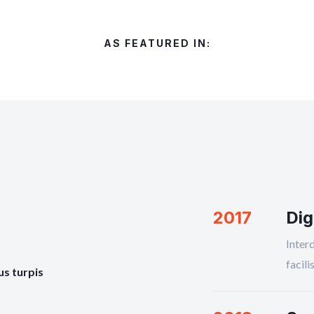
AS FEATURED IN:
2017
Dig
Interd
facili
us turpis