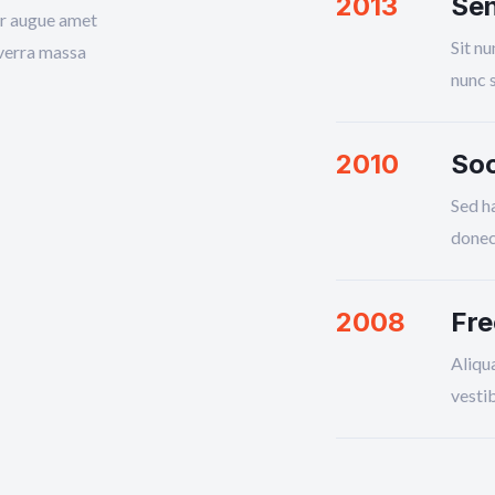
2013
Sen
er augue amet
Sit nu
iverra massa
nunc 
2010
Soc
Sed h
donec 
2008
Fre
Aliqua
vestib