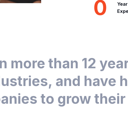
0
Year
Expe
n more than 12 years
ustries, and have 
nies to grow their