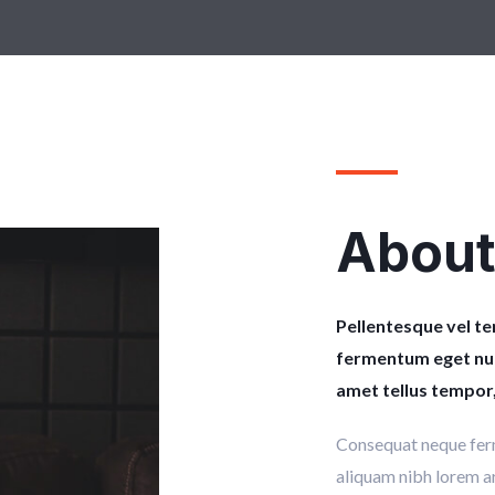
About
Pellentesque vel tem
fermentum eget nunc
amet tellus tempor, 
Consequat neque ferme
aliquam nibh lorem a