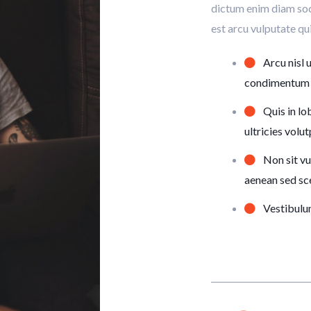
dictum enim diam socii
est arcu vulputate qui
Arcu nisl 
condimentum
Quis in lo
ultricies volu
Non sit vu
aenean sed sce
Vestibulum